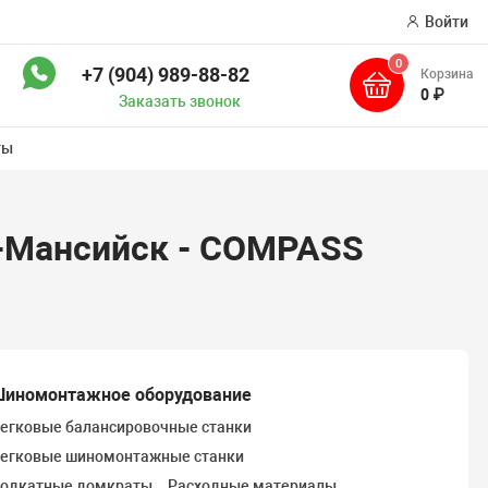
Войти
0
+7 (904) 989-88-82
Корзина
ск
0 ₽
Заказать звонок
ты
ы-Мансийск - COMPASS
иномонтажное оборудование
егковые балансировочные станки
егковые шиномонтажные станки
одкатные домкраты
Расходные материалы