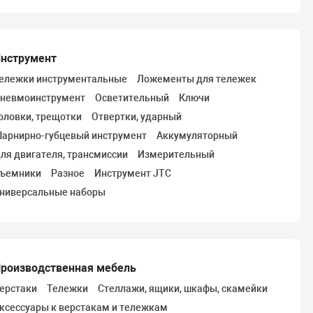
нструмент
ележки инструментальные
Ложементы для тележек
невмоинструмент
Осветительный
Ключи
оловки, трещотки
Отвертки, ударный
арнирно-губцевый инструмент
Аккумуляторный
ля двигателя, трансмиссии
Измерительный
ъемники
Разное
Инструмент JTC
ниверсальные наборы
роизводственная мебель
ерстаки
Тележки
Стеллажи, ящики, шкафы, скамейки
ксессуары к верстакам и тележкам