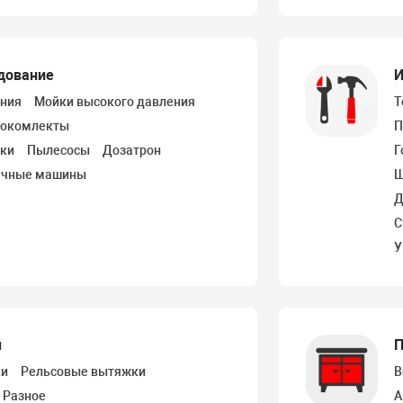
дование
И
ния
Мойки высокого давления
Т
нокомлекты
П
тки
Пылесосы
Дозатрон
Г
ечные машины
Ш
Д
С
У
ы
П
ки
Рельсовые вытяжки
В
Разное
А