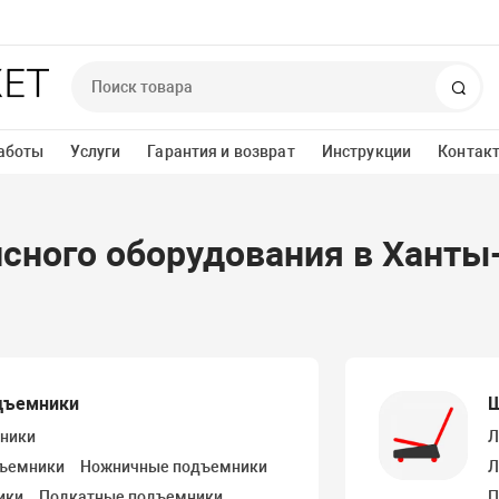
Пои
аботы
Услуги
Гарантия и возврат
Инструкции
Контак
исного оборудования в Хант
дъемники
Ш
ники
Л
дъемники
Ножничные подъемники
Л
ики
Подкатные подъемники
П