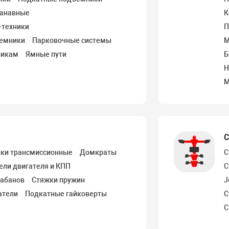
канавные
К
-техники
П
ъемники
Парковочные системы
М
никам
Ямные пути
Б
Н
М
С
йки трансмиссионные
Домкраты
С
ели двигателя и КПП
С
рабанов
Стяжки пружин
J
атели
Подкатные гайковерты
С
С