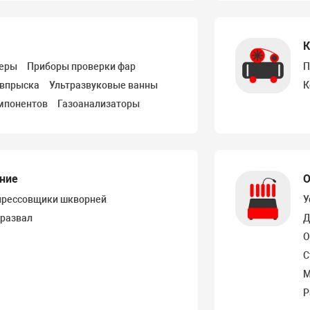
К
неры
Приборы проверки фар
П
 впрыска
Ультразвуковые ванны
К
мпонентов
Газоанализаторы
ание
О
рессовщики шкворней
У
 развал
Д
О
С
М
Р