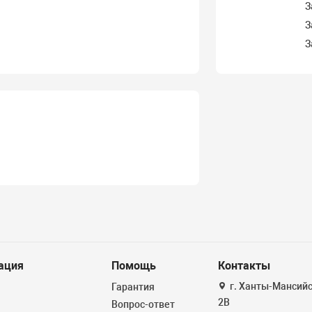
З
З
З
ация
Помощь
Контакты
г. Ханты-Мансийск
Гарантия
2В
Вопрос-ответ