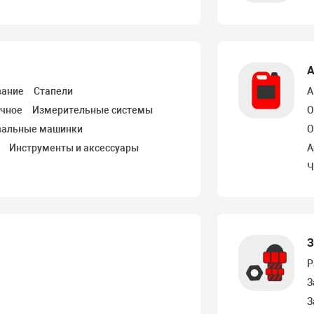
А
вание
Стапели
А
очное
Измерительные системы
О
вальные машинки
О
Инструменты и аксессуары
А
Ч
З
Р
З
З