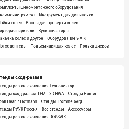
омплекты шиномонтажного оборудования
невмоинструмент
Инструмент для дошиповки
ойки колес
Ванны для проверки колес
орторасширители
Вулканизаторы
акачка колес и другое
Оборудование SIVIK
отоадаптеры
Подъемники для колес
Правка дисков
тенды сход-развал
тенды развал схождения Техновектор
тенды сход развал ТЕМП 3D HWA
Стенды Hunter
ohn Bean / Hofmann
Стенды Trommelberg
тенды РУУК Россия
Все стенды
Аксессуары
тенды развал схождения ROSSVIK