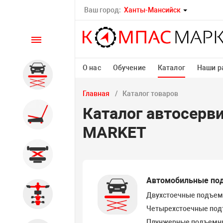
Ваш город:
Ханты-Мансийск
Каталог
О нас
Обучение
Каталог
Наши р
Автомобильные подъемники
Главная
Каталог товаров
Каталог автосерв
Шиномонтажное
оборудование
MARKET
Общегаражное
Автомобильные по
Стенды сход-развал
Двухстоечные подъем
Четырехстоечные по
Плунжерные подъемн