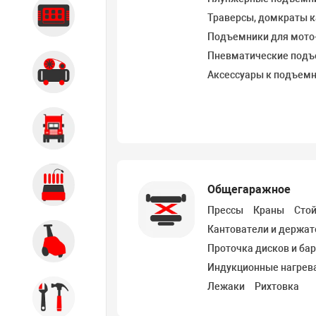
Диагностика
Траверсы, домкраты 
Подъемники для мото
Пневматические под
Компрессорное оборудование
Аксессуары к подъем
Грузовое оборудование
Обслуживание систем и
Общегаражное
агрегатов
Прессы
Краны
Сто
Кантователи и держат
Автомоечное оборудование
Проточка дисков и ба
Индукционные нагрев
Лежаки
Рихтовка
Инструмент