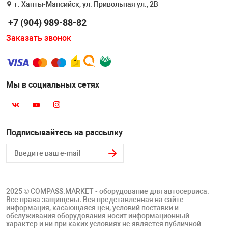
г. Ханты-Мансийск, ул. Привольная ул., 2В
Накачка колес 
ех
Разное
+7 (904) 989-88-82
Оборудование S
Заказать звонок
Инструмент JT
Мотоадаптеры
Универсальные
Мы в социальных сетях
Подъемники дл
Правка дисков
Подписывайтесь на рассылку
ование
2025 © COMPASS.MARKET - оборудование для автосервиса.
Все права защищены. Вся представленная на сайте
информация, касающаяся цен, условий поставки и
обслуживания оборудования носит информационный
характер и ни при каких условиях не является публичной