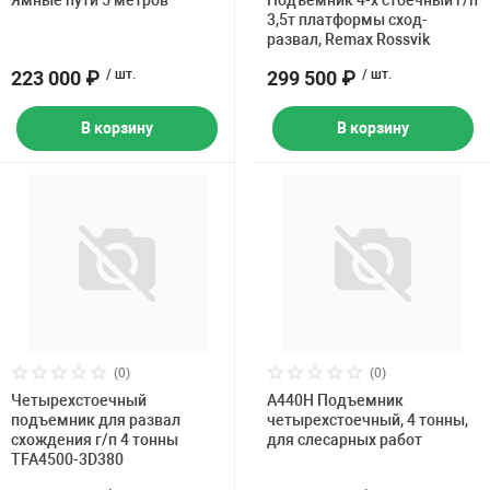
Ямные пути 5 метров
Подъемник 4-х стоечный г/п
Накачка колес 
3,5т платформы сход-
ех
Разное
развал, Remax Rossvik
223 000 ₽
/ шт.
299 500 ₽
/ шт.
Оборудование S
Инструмент JT
В корзину
В корзину
Мотоадаптеры
Универсальные
Подъемники дл
Правка дисков
ование
(0)
(0)
Четырехстоечный
А440H Подъемник
подъемник для развал
четырехстоечный, 4 тонны,
схождения г/п 4 тонны
для слесарных работ
TFA4500-3D380