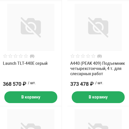
(0)
(0)
Launch TLT-440E серый
A440 (PEAK 409) Подъемник
четырехстоечный, 4 т. для
слесарных работ
368 570 ₽
/ шт.
373 478 ₽
/ шт.
В корзину
В корзину