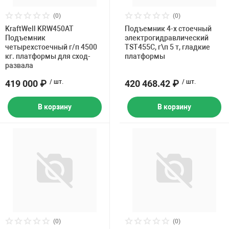
(0)
(0)
KraftWell KRW450AT
Подъемник 4-х стоечный
Подъемник
электрогидравлический
четырехстоечный г/п 4500
TST455C, г\п 5 т, гладкие
кг. платформы для сход-
платформы
развала
419 000 ₽
/ шт.
420 468.42 ₽
/ шт.
В корзину
В корзину
(0)
(0)