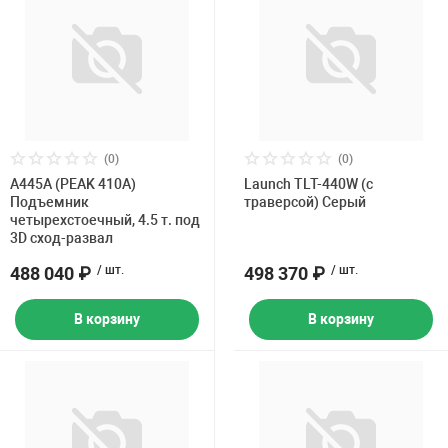
(0)
(0)
A445A (PEAK 410A)
Launch TLT-440W (с
Подъемник
траверсой) Серый
четырехстоечный, 4.5 т. под
3D сход-развал
488 040 ₽
/ шт.
498 370 ₽
/ шт.
В корзину
В корзину