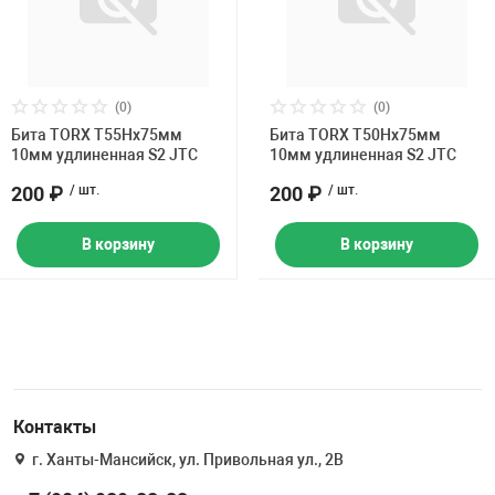
(0)
(0)
Бита TORX Т55Hх75мм
Бита TORX Т50Hх75мм
10мм удлиненная S2 JTC
10мм удлиненная S2 JTC
200 ₽
/ шт.
200 ₽
/ шт.
В корзину
В корзину
Контакты
г. Ханты-Мансийск, ул. Привольная ул., 2В