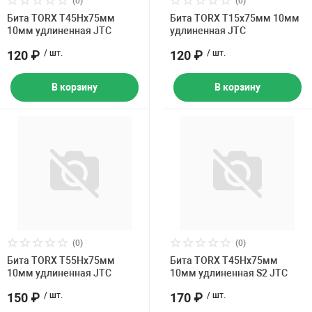
(0)
(0)
Накачка колес 
Бита TORX Т45Hх75мм
Бита TORX Т15х75мм 10мм
ех
Разное
10мм удлиненная JTC
удлиненная JTC
Оборудование S
120 ₽
/ шт.
120 ₽
/ шт.
Инструмент JT
В корзину
В корзину
Мотоадаптеры
Универсальные
Подъемники дл
Правка дисков
ование
(0)
(0)
Бита TORX Т55Hх75мм
Бита TORX Т45Hх75мм
10мм удлиненная JTC
10мм удлиненная S2 JTC
150 ₽
/ шт.
170 ₽
/ шт.