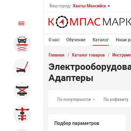
Ваш город:
Ханты-Мансийск
Каталог
О нас
Обучение
Каталог
Наши р
Автомобильные подъемники
Главная
Каталог товаров
Инструм
Электрооборудова
Шиномонтажное
оборудование
Адаптеры
Общегаражное
По популярности
По алфавиту
Стенды сход-развал
Подбор параметров