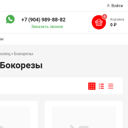
Войти
0
+7 (904) 989-88-82
Корзина
ск
0 ₽
Заказать звонок
ты
колец > Бокорезы
 Бокорезы