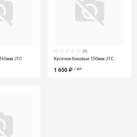
(0)
 165мм JTC
Кусачки боковые 150мм JTC
1 650 ₽
/ шт.