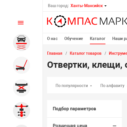
Ваш город:
Ханты-Мансийск
Каталог
О нас
Обучение
Каталог
Наши р
Автомобильные подъемники
Главная
Каталог товаров
Инструм
Отвертки, клещи,
Шиномонтажное
оборудование
По популярности
По алфавиту
Общегаражное
Подбор параметров
Стенды сход-развал
Розничная цена