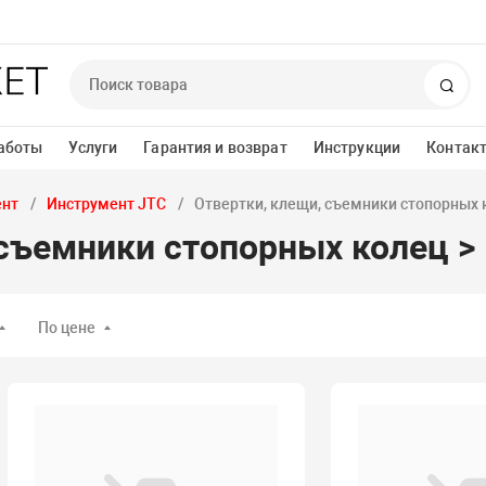
Пои
аботы
Услуги
Гарантия и возврат
Инструкции
Контак
ент
Инструмент JTC
Отвертки, клещи, съемники стопорных 
 съемники стопорных колец >
По цене