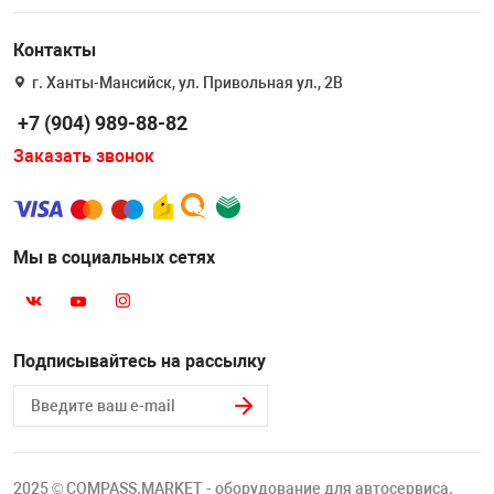
Накачка колес 
ех
Разное
Контакты
Оборудование S
г. Ханты-Мансийск, ул. Привольная ул., 2В
Инструмент JT
+7 (904) 989-88-82
Мотоадаптеры
Заказать звонок
Универсальные
Подъемники дл
Мы в социальных сетях
Правка дисков
ование
Подписывайтесь на рассылку
2025 © COMPASS.MARKET - оборудование для автосервиса.