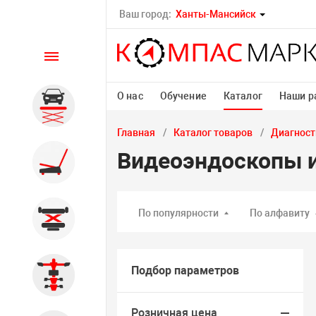
Ваш город:
Ханты-Мансийск
Каталог
О нас
Обучение
Каталог
Наши р
Автомобильные подъемники
Главная
Каталог товаров
Диагност
Видеоэндоскопы 
Шиномонтажное
оборудование
По популярности
По алфавиту
Общегаражное
Подбор параметров
Стенды сход-развал
Розничная цена