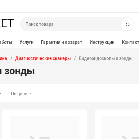
Пои
аботы
Услуги
Гарантия и возврат
Инструкции
Контак
ика
Диагностические сканеры
Видеоэндоскопы и зонды
и зонды
По цене