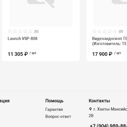
(0)
(0)
Launch VSP-808
Видеоэндоскоп Т
(Изготовитель: T
11 305 ₽
/ шт.
17 900 ₽
/ шт.
ация
Помощь
Контакты
г. Ханты-Мансийск
Гарантия
2В
Вопрос-ответ
+7 (904) 989-88