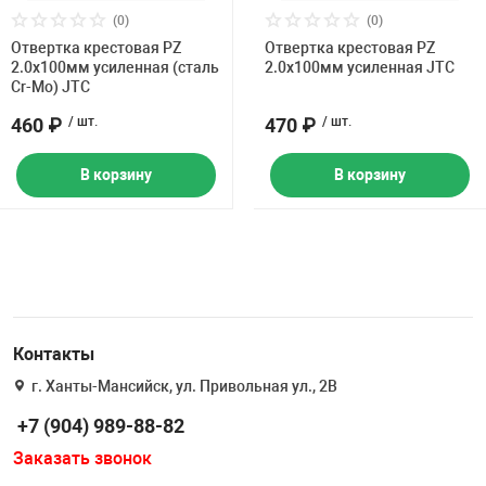
Накачка колес 
(0)
(0)
ех
Разное
Отвертка крестовая PZ
Отвертка крестовая PZ
2.0х100мм усиленная (сталь
2.0х100мм усиленная JTC
Оборудование S
Cr-Mo) JTC
Инструмент JT
460 ₽
/ шт.
470 ₽
/ шт.
Мотоадаптеры
Универсальные
В корзину
В корзину
Подъемники дл
Правка дисков
ование
Контакты
г. Ханты-Мансийск, ул. Привольная ул., 2В
+7 (904) 989-88-82
Заказать звонок