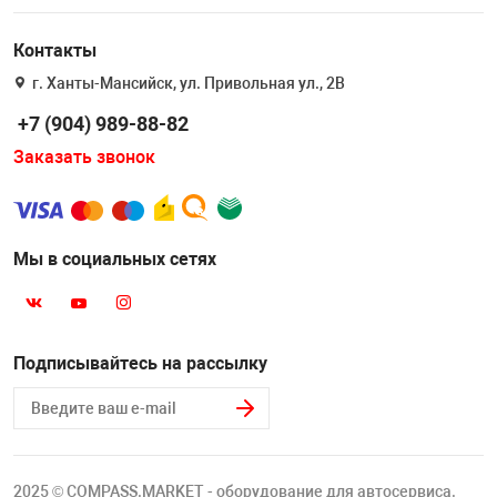
Накачка колес 
ех
Разное
Контакты
Оборудование S
г. Ханты-Мансийск, ул. Привольная ул., 2В
Инструмент JT
+7 (904) 989-88-82
Мотоадаптеры
Заказать звонок
Универсальные
Подъемники дл
Мы в социальных сетях
Правка дисков
ование
Подписывайтесь на рассылку
2025 © COMPASS.MARKET - оборудование для автосервиса.