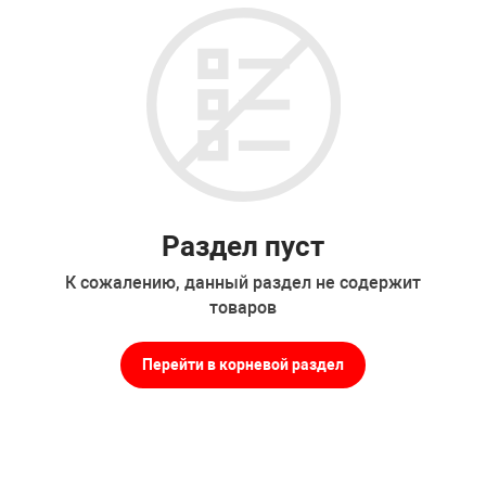
Накачка колес 
ех
Разное
Оборудование S
Инструмент JT
Мотоадаптеры
Универсальные
Подъемники дл
Раздел пуст
Правка дисков
К сожалению, данный раздел не содержит
ование
товаров
Перейти в корневой раздел