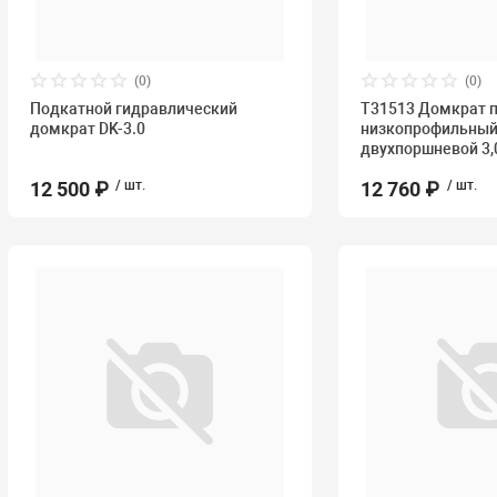
(0)
(0)
Подкатной гидравлический
T31513 Домкрат п
домкрат DK-3.0
низкопрофильный
двухпоршневой 3,0
12 500 ₽
/ шт.
12 760 ₽
/ шт.