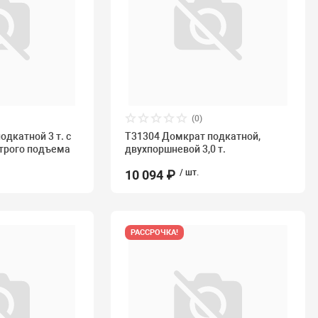
(0)
дкатной 3 т. с
T31304 Домкрат подкатной,
трого подъема
двухпоршневой 3,0 т.
10 094 ₽
/ шт.
РАССРОЧКА!