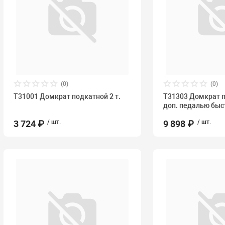
(0)
(0)
T31001 Домкрат подкатной 2 т.
T31303 Домкрат по
доп. педалью быс
3 724 ₽
/ шт.
9 898 ₽
/ шт.