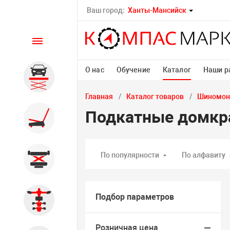
Ваш город:
Ханты-Мансийск
Каталог
О нас
Обучение
Каталог
Наши р
Автомобильные подъемники
Главная
Каталог товаров
Шиномон
Подкатные домкр
Шиномонтажное
оборудование
По популярности
По алфавиту
Общегаражное
Подбор параметров
Стенды сход-развал
Розничная цена