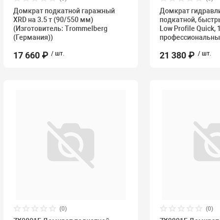
Домкрат подкатной гаражный
Домкрат гидравл
XRD на 3.5 т (90/550 мм)
подкатной, быстры
(Изготовитель: Trommelberg
Low Profile Quick,
(Германия))
профессиональный
17 660 ₽
/ шт.
21 380 ₽
/ шт.
(0)
(0)