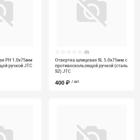
(0)
ая PH 1.0х75мм
Отвертка шлицевая SL 5.0х75мм с
щей ручкой JTC
противоскользящей ручкой (сталь
S2) JTC
400 ₽
/ шт.