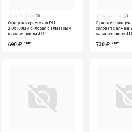
(0)
(0)
Отвертка крестовая PH
Отвертка шлицева
2.0х100мм силовая с алмазным
силовая с алмаз
наконечником JTC
наконечником JT
690 ₽
/ шт.
730 ₽
/ шт.