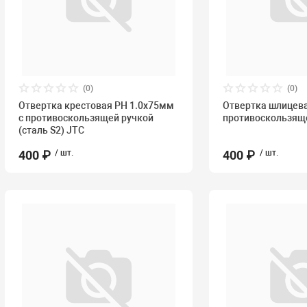
(0)
(0)
Отвертка крестовая PH 1.0х75мм
Отвертка шлицева
с противоскользящей ручкой
противоскользящ
(сталь S2) JTC
400 ₽
/ шт.
400 ₽
/ шт.