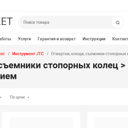
Пои
аботы
Услуги
Гарантия и возврат
Инструкции
Контак
ент
Инструмент JTC
Отвертки, клещи, съемники стопорных 
съемники стопорных колец > 
тием
По цене