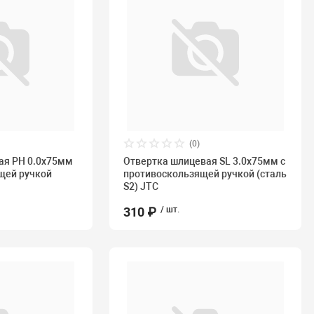
(0)
ая PH 0.0х75мм
Отвертка шлицевая SL 3.0х75мм с
щей ручкой
противоскользящей ручкой (сталь
S2) JTC
310 ₽
/ шт.