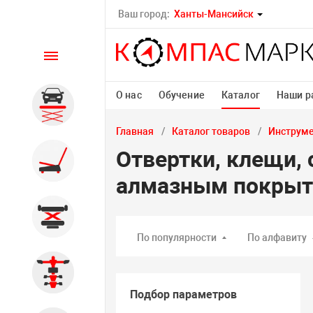
Ваш город:
Ханты-Мансийск
Каталог
О нас
Обучение
Каталог
Наши р
Автомобильные подъемники
Главная
Каталог товаров
Инструм
Отвертки, клещи, 
Шиномонтажное
оборудование
алмазным покры
Общегаражное
По популярности
По алфавиту
Стенды сход-развал
Подбор параметров