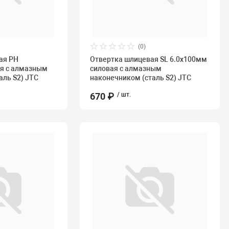
(0)
ая PH
Отвертка шлицевая SL 6.0х100мм
ая с алмазным
силовая с алмазным
аль S2) JTC
наконечником (сталь S2) JTC
670 ₽
/ шт.