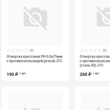
(0)
(0)
Отвертка крестовая PH 0.0х75мм
Отвертка крестов
с противоскользящей ручкой JTC
с противоскользя
(сталь S2) JTC
190 ₽
/ шт.
260 ₽
/ шт.