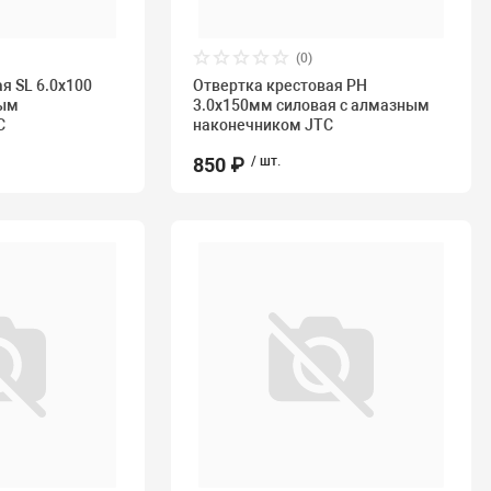
(0)
я SL 6.0х100
Отвертка крестовая PH
ным
3.0х150мм силовая с алмазным
C
наконечником JTC
850 ₽
/ шт.